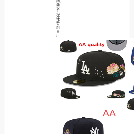
脑
西
安
东
郊
那
有
厨
具
厂