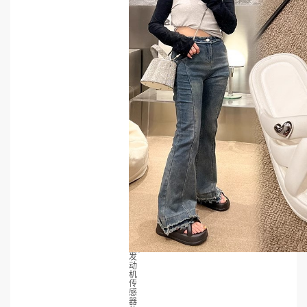
发
动
机
传
感
器