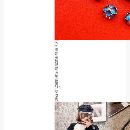
玩
cf
组
装
电
脑
配
置
清
单
轻
骑
250
发
动
机