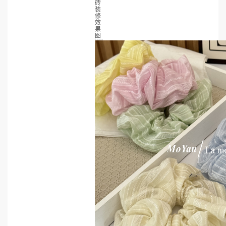
砖
装
修
效
果
图