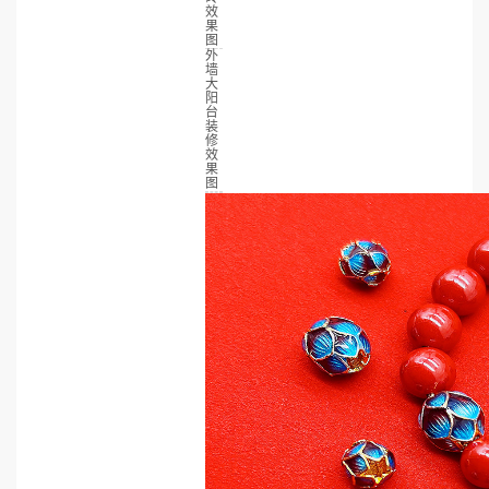
效
果
图
外
墙
大
阳
台
装
修
效
果
图