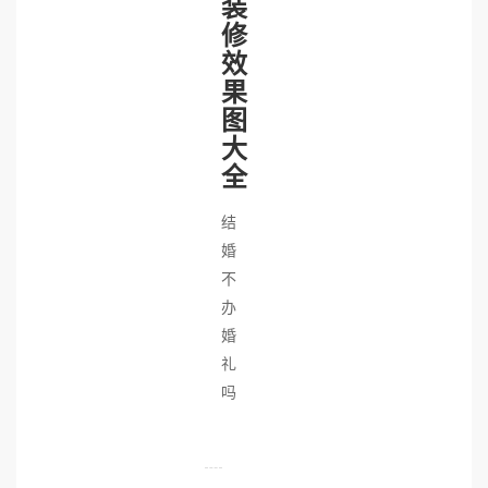
装
修
效
果
图
大
全
结
婚
不
办
婚
礼
吗