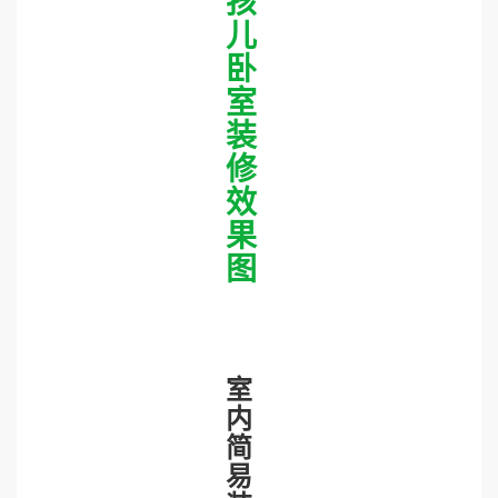
孩
儿
卧
室
装
修
效
果
图
室
内
简
易