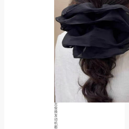
志
俊
换
发
动
机
都