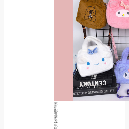
最
新
配
置
游
戏
电