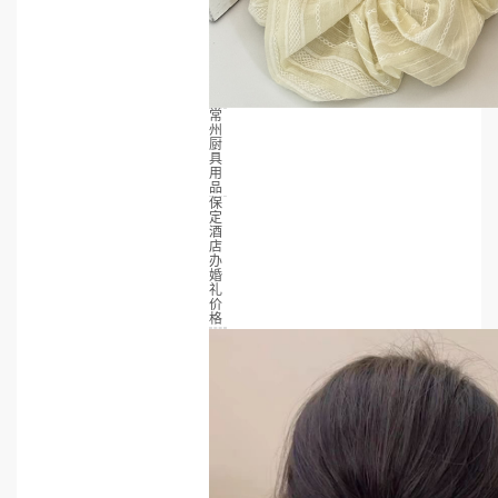
常
州
厨
具
用
品
保
定
酒
店
办
婚
礼
价
格