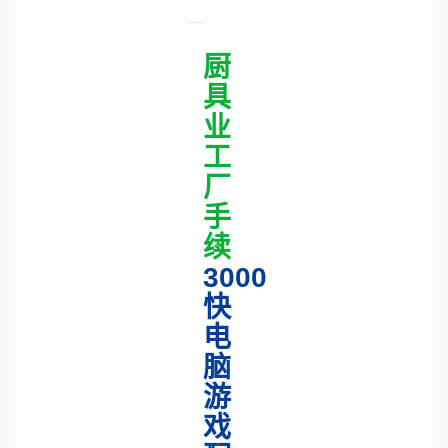
厨
具
业
工
厂
手
续
3000
快
电
脑
游
戏