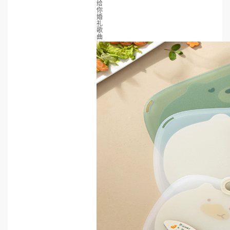
给
你
婚
礼
歌
曲