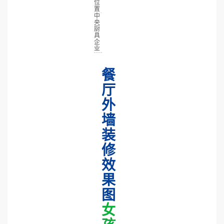
位
置
中
央
厨
具
企
业
餐
厅
外
墙
装
修
效
果
图
女