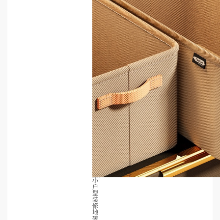
小
户
型
装
修
地
砖