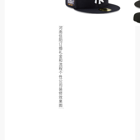
河
南
信
阳
订
婚
礼
金
和
流
程
个
性
公
司
装
修
效
果
图