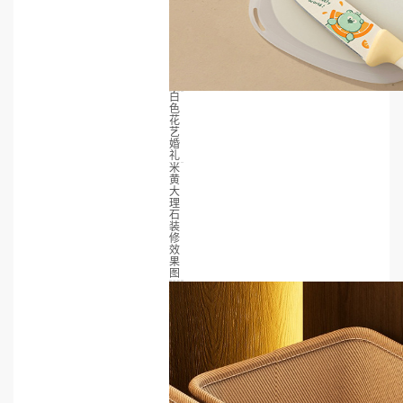
白
色
花
艺
婚
礼
米
黄
大
理
石
装
修
效
果
图